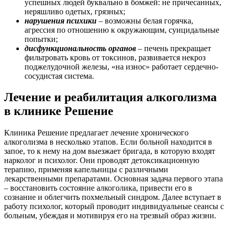
успешных людей буквально в бомжей: не причесанных,
неряшливо одетых, грязных;
нарушения психики
– возможны белая горячка,
агрессия по отношению к окружающим, суицидальные
попытки;
дисфункциональность органов
– печень прекращает
фильтровать кровь от токсинов, развивается некроз
поджелудочной железы, «на износ» работает сердечно-
сосудистая система.
Лечение и реабилитация алкоголизма
в клинике Решение
Клиника Решение предлагает лечение хронического
алкоголизма в несколько этапов. Если больной находится в
запое, то к нему на дом выезжает бригада, в которую входят
нарколог и психолог. Они проводят детоксикационную
терапию, применяя капельницы с различными
лекарственными препаратами. Основная задача первого этапа
– восстановить состояние алкоголика, привести его в
сознание и облегчить похмельный синдром. Далее вступает в
работу психолог, который проводит индивидуальные сеансы с
больным, убеждая и мотивируя его на трезвый образ жизни.