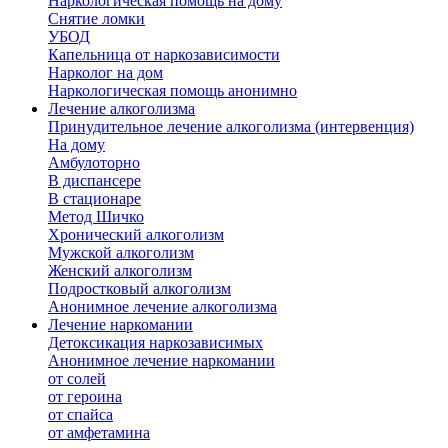
Наркологическая помощь на дому
Снятие ломки
УБОД
Капельница от наркозависимости
Нарколог на дом
Наркологическая помощь анонимно
Лечение алкоголизма
Принудительное лечение алкоголизма (интервенция)
На дому
Амбулоторно
В диспансере
В стационаре
Метод Шичко
Хронический алкоголизм
Мужской алкоголизм
Женский алкоголизм
Подростковый алкоголизм
Анонимное лечение алкоголизма
Лечение наркомании
Детоксикация наркозависимых
Анонимное лечение наркомании
от солей
от героина
от спайса
от амфетамина