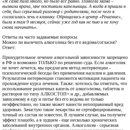
«Я сама пила много, но было все равно. Помогла мама –
вызвала врача, мне поставили капельницы. А когда я пришла в
себя, был серьезный разговор с родителями, после чего я
согласилась лечь в клинику. Обращались в центр «Решение»,
была я там 9 месяцев, сейчас уже год как не пью и не хочу
снова начинать».
Ответы
на часто задаваемые вопросы
Можно ли вылечить алкоголика без его ведома/согласия?
Ответ:
Принудительное лечение алкогольной зависимости запрещено
в РФ и возможно ТОЛЬКО по решению суда. Если алкоголик
не хочет лечится, мы предлагаем метод интервенции -
психологической беседы без применения насилия и давления.
Результатом интервенции становится мотивация пациента на
прохождение курса лечения. Также. хотелось бы отметить, что
использование различных капель от алкоголизма, таблеток и
растворов по типу АЛКОСТОП+ и др., добавляемых
зависимому в еду и питье без его ведома не только
неэффективно, но также может нанести непоправимый вред
здоровью. Зачастую такие лекарства не сертифицированны,
точный их состав не известен. В лучшем случае, вы получите
эффект плацебо, а в худшем - еще несколько хронических
заболеваний внутренних органов. Алкоголизм - серьезная