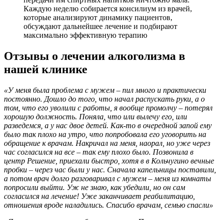
Каждую неделю собирается консилиум из врачей,
которые анализируют динамику пациентов,
обсуждают дальнейшее лечение и подбирают
максимально эффективную терапию
Отзывы о лечении алкоголизма в
нашей клинике
«У меня была проблема с мужем – пил много и практически
постоянно. Дошло до того, что начал распускать руки, а о
том, что его уволили с работы, я вообще промолчу – потерял
хорошую должность. Поняла, что или вылечу его, или
разведемся, а у нас двое детей. Как-то в очередной запой ему
было так плохо на утро, что попробовала его уговорить на
обращение к врачам. Накричал на меня, наорал, но уже через
час согласился на все – так ему плохо было. Позвонила в
центр Решение, приехали быстро, хотя в в Кольчугино вечные
пробки – через час были у нас. Сначала капельницы поставили,
а потом врач долго разговаривал с мужем – меня из комнаты
попросили выйти. Уж не знаю, как убедили, но он сам
согласился на лечение! Уже заканчивает реабилитацию,
отношения вроде наладились. Спасибо врачам, семью спасли»