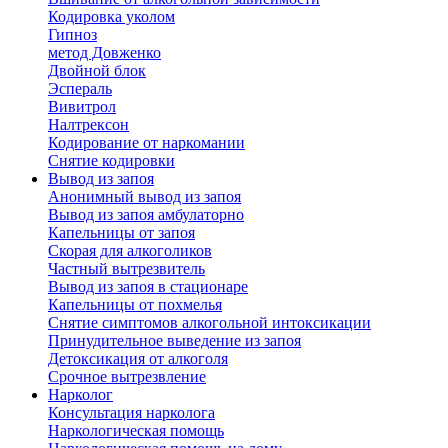
Кодировка уколом
Гипноз
метод Довженко
Двойной блок
Эспераль
Вивитрол
Налтрексон
Кодирование от наркомании
Снятие кодировки
Вывод из запоя
Анонимный вывод из запоя
Вывод из запоя амбулаторно
Капельницы от запоя
Скорая для алкоголиков
Частный вытрезвитель
Вывод из запоя в стационаре
Капельницы от похмелья
Снятие симптомов алкогольной интоксикации
Принудительное выведение из запоя
Детоксикация от алкоголя
Срочное вытрезвление
Нарколог
Консультация нарколога
Наркологическая помощь