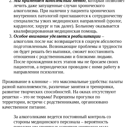
Мы применяем комплексный метод
, который позволяет
лечить даже запущенные случаи хронического
алкоголизма. При наличии у пациента хронических
внутренних патологий приглашаются к сотрудничеству
специалисты узких медицинских направлений (уролог,
кардиолог, хирург и так далее). Больному оказывается
квалифицированная медицинская помощь.
Особое внимание уделяется реабилитации
–
алкоголик после нас возвращается в социум абсолютно
подготовленным. Возникающие проблемы и трудности
он будет решать без выпивки, сможет восстановить
отношения с родственниками и близкими людьми.
После прохождения всех этапов мы не бросаем своих
пациентов, а периодически проводим с ними работу в
направлении психологии.
Проживание в клинике – это максимальные удобства: палаты
разной наполняемости, различные занятия и тренировки,
развитие творческих способностей. На окнах отсутствуют
решетки – это не тюрьма! Разрешены прогулки по
территории, встречи с родственниками, организовано
качественное питание.
За алкоголиками ведется постоянный контроль со
стороны медицинского персонала – вероятность
передачи им спиртных напитков ничтожно мала.