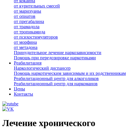
от кокаина
от курительных смесей
от марихуаны
от опиатов
от прегабалина
от трамадола
от тропикамида
от психостимуляторов
от морфина
от метадона
Принудительное лечение наркозависимости
Помощь при передозировке наркотиками
Реабилитация
Наркологический диспансер
Помощь наркотическим зависимым и их родственникам
Реабилитационный центр для алкоголиков
Реабилитационный центр для наркоманов
Цены
Контакты
Лечение хронического