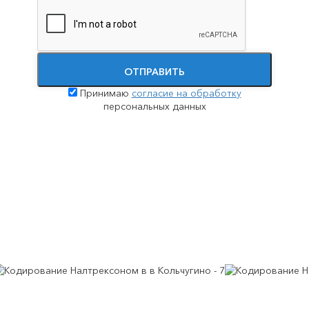
Принудительное лечение наркозависимости
Помощь при передозировке наркотиками
ОТПРАВИТЬ
Принимаю
согласие на обработку
персональных данных