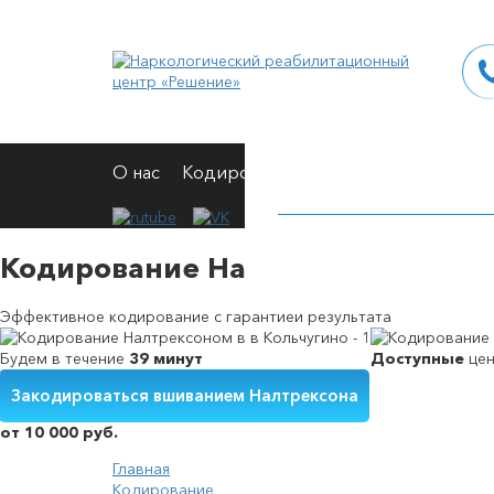
О нас
Кодирование
Вывод из запоя
Н
Кодирование Налтрексоном в в 
Эффективное кодирование с гарантией результата
Будем в течение
39 минут
Доступные
це
Закодироваться вшиванием Налтрексона
Кодирование от алкоголизма на дому
Вшивание от алкогольной зависимости
Снятие симптомов алкогольной интоксикации
Принудительное выведение из запоя
от 10 000 руб.
Главная
Кодирование