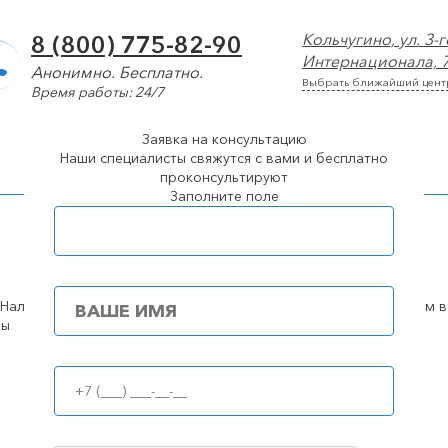
Кольчугино, ул. 3-г
8 (800) 775-82-90
Интернационала, 
Анонимно. Бесплатно.
Выбрать ближайший цент
Время работы: 24/7
Заявка на консультацию
арколог
Лечение алкоголизма
Лечение наркомании
Наши специалисты свяжутся с вами и бесплатно
проконсультируют
Заполните поле
Популярные города
Кольчугино
ны
100%
анонимность
Принудительное лечение алкоголизма (интервенция)