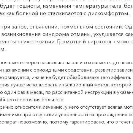
е будет тошноты, изменения температуры тела, б
ак как больной не сталкивается с дискомфортом.
 при запое, опьянении, похмельном состоянии. О
а возникновения синдрома отмены, ухудшается са
сеансы психотерапии. Грамотный нарколог сможет
м.
оявляется через несколько часов и сохраняется до неск
 назначении с опиоидными средствами, развитие зависи
ормируется, иначе не будет обезболивающего эффекта.
ния лучше использовать инъекционный метод, который н
го один раз в месяц по рассчитанной инструкции в указан
 общего состояния больного.
ично относится к лечению, у него отсутствует всякая мо
рименимо при отсутствии уверенности на прохождение п
епарат невозможно, поэтому гарантировано, что в течен