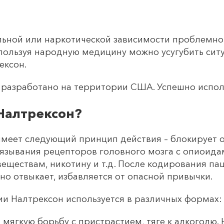
льной или наркотической зависимости проблемно
пользуя народную медицину можно усугубить ситу
ексон.
разработано на территории США. Успешно исполь
Налтрексон?
имеет следующий принцип действия – блокирует 
вязывания рецепторов головного мозга с опиоида
еществам, никотину и т.д. После кодирования пац
но отвыкает, избавляется от опасной привычки.
и Налтрексон используется в различных формах:
мягкую борьбу с пристрастием, тяге к алкоголю.