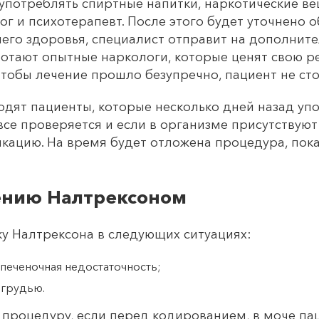
 употреблять спиртные напитки, наркотические в
г и психотерапевт. После этого будет уточнено 
его здоровья, специалист отправит на дополните
отают опытные наркологи, которые ценят свою ре
тобы лечение прошло безупречно, пациент не ст
иходят пациенты, которые несколько дней назад у
все проверяется и если в организме присутствуют
икацию. На время будет отложена процедура, пока
ению Налтрексоном
у Налтрексона в следующих ситуациях:
 печеночная недостаточность;
 грудью.
 процедуру, если перед кодированием, в моче п