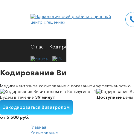
О нас
Кодирование
Вывод из запоя
Н
Кодирование Вивитролом в в Ко
Медикаментозное кодирование с доказанной эффективностью
Будем в течение
39 минут
Доступные
цены
Закодироваться Вивитролом
Кодирование от алкоголизма на дому
Вшивание от алкогольной зависимости
Снятие симптомов алкогольной интоксикации
Принудительное выведение из запоя
от 5 500 руб.
Главная
Кодирование