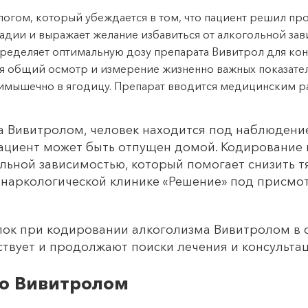
логом, который убеждается в том, что пациент решил п
адии и выражает желание избавиться от алкогольной зав
ределяет оптимальную дозу препарата Вивитрол для кон
 общий осмотр и измерение жизненно важных показателе
имышечно в ягодицу. Препарат вводится медицинским р
 Вивитролом, человек находится под наблюдени
пациент может быть отпущен домой. Кодирование
ьной зависимостью, который помогает снизить тя
 наркологической клинике «Решение» под присмот
лок при кодировании алкоголизма Вивитролом в с
твует и продолжают поиски лечения и консультац
ю Вивитролом