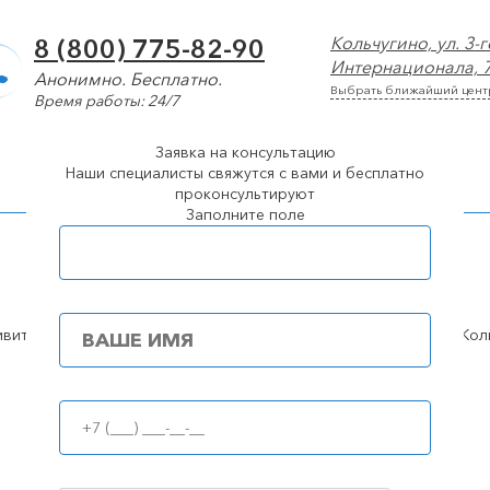
Кольчугино, ул. 3-г
8 (800) 775-82-90
Интернационала, 
Анонимно. Бесплатно.
Выбрать ближайший цент
Время работы: 24/7
Заявка на консультацию
арколог
Лечение алкоголизма
Лечение наркомании
Наши специалисты свяжутся с вами и бесплатно
проконсультируют
Заполните поле
Популярные города
льчугино
100%
анонимность
Принудительное лечение алкоголизма (интервенция)