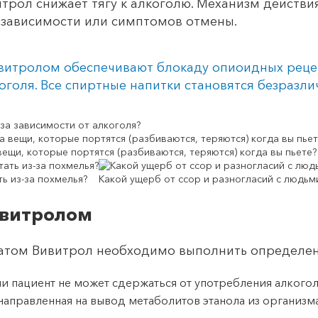
трол снижает тягу к алкоголю. Механизм действи
 зависимости или симптомов отмены.
витролом обеспечивают блокаду опиоидных рецеп
оголя. Все спиртные напитки становятся безразли
за зависимости от алкоголя?
вещи, которые портятся (разбиваются, теряются) когда вы пьете?
ть из-за похмелья?
Какой ущерб от ссор и разногласий с людьм
ивитролом
атом Вивитрол необходимо выполнить определен
сли пациент не может сдержаться от употребления алкого
, направленная на вывод метаболитов этанола из организ