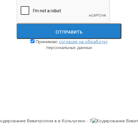
Принудительное лечение наркозависимости
Помощь при передозировке наркотиками
ОТПРАВИТЬ
Принимаю
согласие на обработку
персональных данных