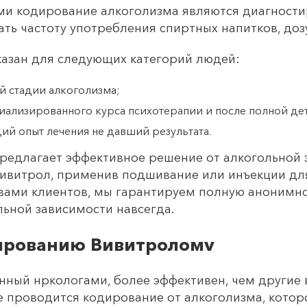
и кодирование алкоголизма являются диагности
ь частоту употребления спиртных напитков, дозу
казан для следующих категорий людей:
 стадии алкоголизма;
ециализированного курса психотерапии и после полной д
й опыт лечения не давший результата.
редлагает эффективное решение от алкогольной 
витрол, применив подшивание или инъекции для
ами клиентов, мы гарантируем полную анонимнос
льной зависимости навсегда.
ированию Вивитроломv
нный нркологами, более эффективен, чем другие 
е проводится кодирование от алкоголизма, которо