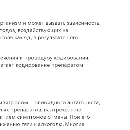
организм и может вызвать зависимость.
тодов, воздействующих на
оля как яд, в результате чего
лечения и процедуру кодирования.
лагает кодирование препаратом
ивитролом — опиоидного антагониста,
гих препаратов, налтрексон не
витием симптомов отмены. При его
ижению тяги к алкоголю. Многие